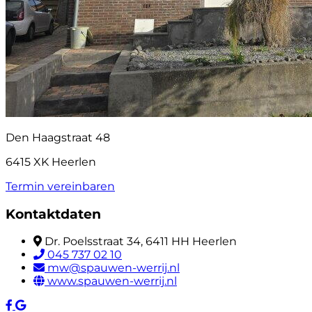
Den Haagstraat 48
6415 XK Heerlen
Termin vereinbaren
Kontaktdaten
Dr. Poelsstraat 34, 6411 HH Heerlen
045 737 02 10
mw@spauwen-werrij.nl
www.spauwen-werrij.nl