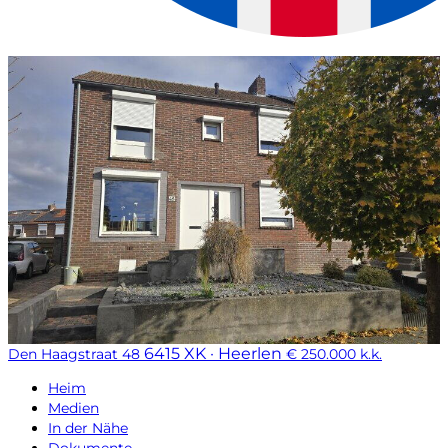
6415 XK · Heerlen
Den Haagstraat 48
€ 250.000 k.k.
Heim
Medien
In der Nähe