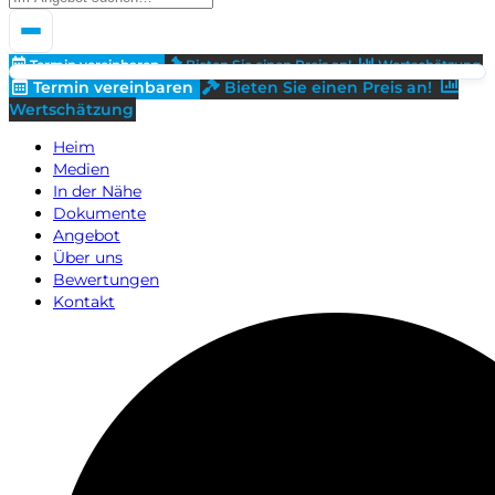
Termin vereinbaren
Bieten Sie einen Preis an!
Wertschätzung
Termin vereinbaren
Bieten Sie einen Preis an!
Wertschätzung
Heim
Medien
In der Nähe
Dokumente
Angebot
Über uns
Bewertungen
Kontakt