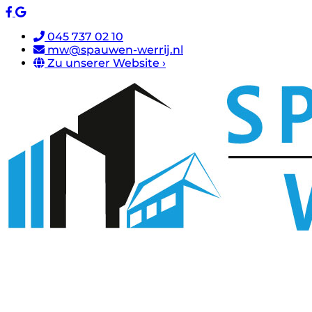
045 737 02 10
mw@spauwen-werrij.nl
Zu unserer Website ›