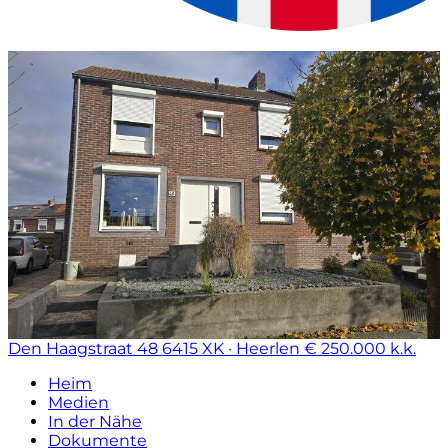
Den Haagstraat 48
6415 XK · Heerlen
€ 250.000 k.k.
Heim
Medien
In der Nähe
Dokumente