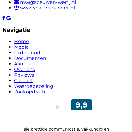
mw@spauwen-werrij.nl
www.spauwen-werrij.nl
Navigatie
Home
Media
In de buurt
Documenten
Aanbod
Over ons
Reviews
Contact
Waardebepaling
Zoekopdracht
“Hele prettige communicatie. Vakkundig en