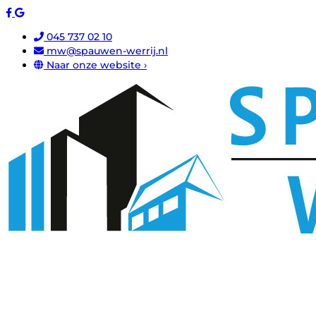
045 737 02 10
mw@spauwen-werrij.nl
Naar onze website ›