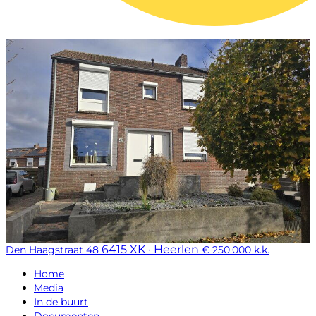
6415 XK · Heerlen
Den Haagstraat 48
€ 250.000 k.k.
Home
Media
In de buurt