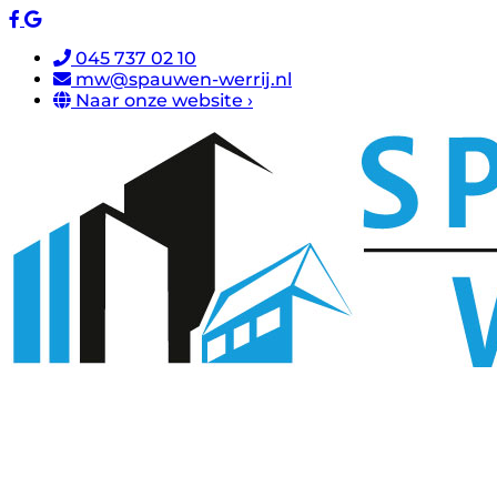
045 737 02 10
mw@spauwen-werrij.nl
Naar onze website ›