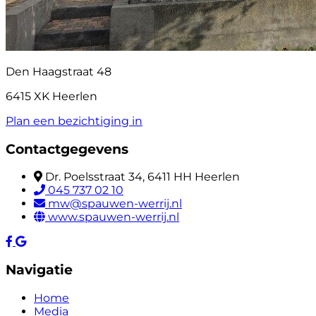
Den Haagstraat 48
6415 XK Heerlen
Plan een bezichtiging in
Contactgegevens
Dr. Poelsstraat 34, 6411 HH Heerlen
045 737 02 10
mw@spauwen-werrij.nl
www.spauwen-werrij.nl
Navigatie
Home
Media