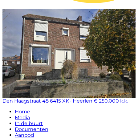
Den Haagstraat 48
6415 XK · Heerlen
€ 250.000 k.k.
Home
Media
In de buurt
Documenten
Aanbod